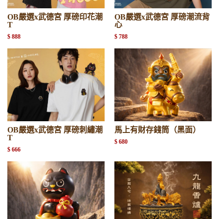
OB嚴選x武德宮 厚磅印花潮
OB嚴選x武德宮 厚磅潮流背
T
心
$ 888
$ 788
OB嚴選x武德宮 厚磅刺繡潮
馬上有財存錢筒（黑面）
T
$ 680
$ 666