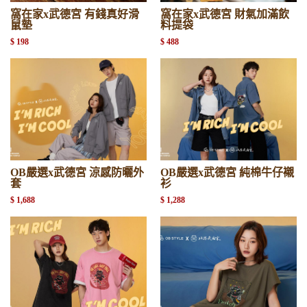
窩在家x武德宮 有錢真好滑
窩在家x武德宮 財氣加滿飲
鼠墊
料提袋
$ 198
$ 488
OB嚴選x武德宮 涼感防曬外
OB嚴選x武德宮 純棉牛仔襯
套
衫
$ 1,688
$ 1,288