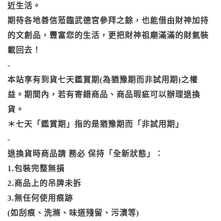
近生活。
期待各地善信蒞臨武德宮參拜之餘，也能借由財神加持
的文創品，豐富您的生活，更把財神祖廟滿滿的財氣裝
載回去！
-
本站享有到貨七天鑑賞期(為猶豫期而非試用期)之權
益。期間內，若有寄錯商品、商品瑕疵可以辦理退換
貨。
＊七天「鑑賞期」指的是猶豫期而「非試用期」
-
退換貨時商品請 務必 保持「全新狀態」：
1.包裝完整無損
2.商品上的吊牌未拆
3.無任何使用痕跡
(如刮痕、洗滌、味道殘留、污漬等)