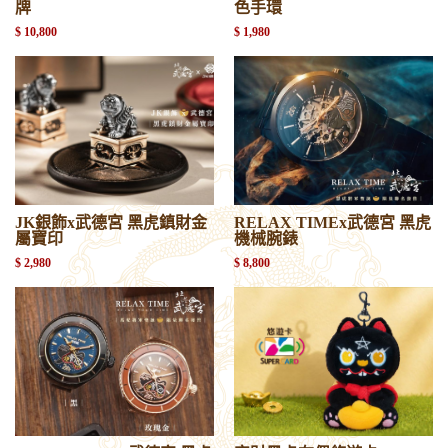
牌
色手環
$ 10,800
$ 1,980
JK銀飾x武德宮 黑虎鎮財金
RELAX TIMEx武德宮 黑虎
屬寶印
機械腕錶
$ 2,980
$ 8,800