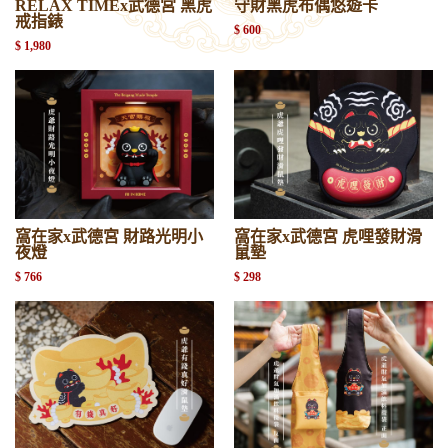
RELAX TIMEx武德宮 黑虎
守財黑虎布偶悠遊卡
戒指錶
$ 600
$ 1,980
窩在家x武德宮 財路光明小
窩在家x武德宮 虎哩發財滑
夜燈
鼠墊
$ 766
$ 298