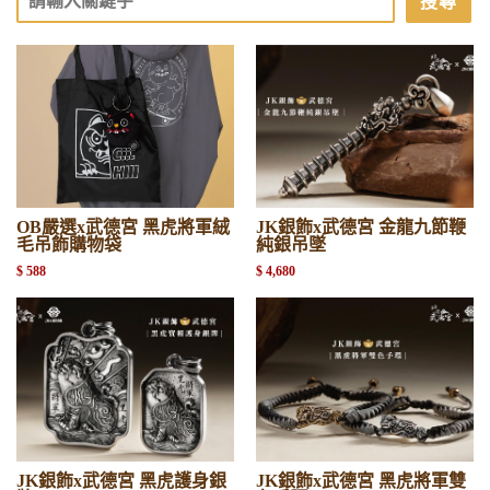
搜尋
OB嚴選x武德宮 黑虎將軍絨
JK銀飾x武德宮 金龍九節鞭
毛吊飾購物袋
純銀吊墜
$ 588
$ 4,680
JK銀飾x武德宮 黑虎護身銀
JK銀飾x武德宮 黑虎將軍雙