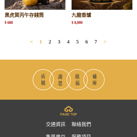
黑虎賀丙午存錢筒
九龍香爐
$ 680
$ 8,000
<
1
2
3
4
5
6
7
>
交通資訊
聯絡我們
集思廣益
服務項目