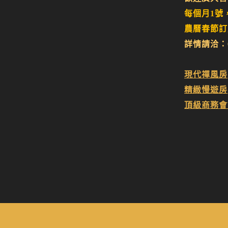
每個月1號
農曆春節訂
詳情請洽：05
現代禪風房
精緻慢遊房
頂級商務會