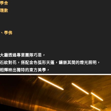
學舍
璣數
、學佛
大廳透過專業團隊巧思，
石紋對花，搭配金色弧形天篷，鑲嵌其間的燈光照明，
相輝映出獨特的東方美學，