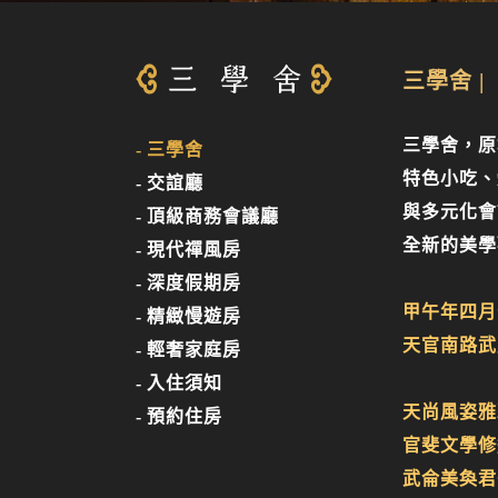
三學舍 |
三學舍，原
三學舍
特色小吃、
交誼廳
與多元化會
頂級商務會議廳
全新的美學
現代禪風房
深度假期房
甲午年四月
精緻慢遊房
天官南路武
輕奢家庭房
入住須知
天尚風姿雅
預約住房
官斐文學修
武侖美奐君