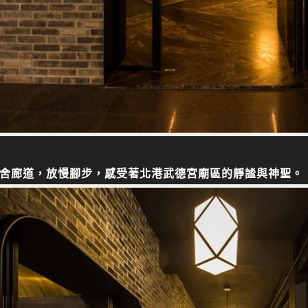
舍廊道，放慢腳步，感受著北港武德宮廟區的靜謐與神聖。