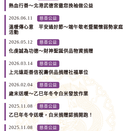
熱血行善～北港武德宮邀您挽袖做公益
2026.06.11
慈善公益
溫暖傳心意 平安過好節～端午敬老暨關懷弱勢家庭
活動
2026.05.12
慈善公益
化虔誠為功德～財神聖誕供品物資捐贈
2026.03.14
慈善公益
上元遠距善信祝壽供品捐贈社福單位
2026.02.04
慈善公益
歲末送暖～乙巳年冬令白米發放作業
2025.11.08
慈善公益
乙巳年冬令送暖，白米捐贈認捐開跑！
2025.11.08
慈善公益