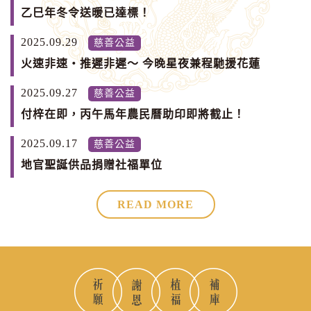
乙巳年冬令送暖已達標！
2025.09.29
慈善公益
火速非速・推遲非遲～ 今晚星夜兼程馳援花蓮
2025.09.27
慈善公益
付梓在即，丙午馬年農民曆助印即將截止！
2025.09.17
慈善公益
地官聖誕供品捐贈社福單位
READ MORE