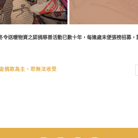
冬令送暖物資之認捐慈善活動已數十年，每逢歲末便張榜招募，
金捐款為主，恕無法收受