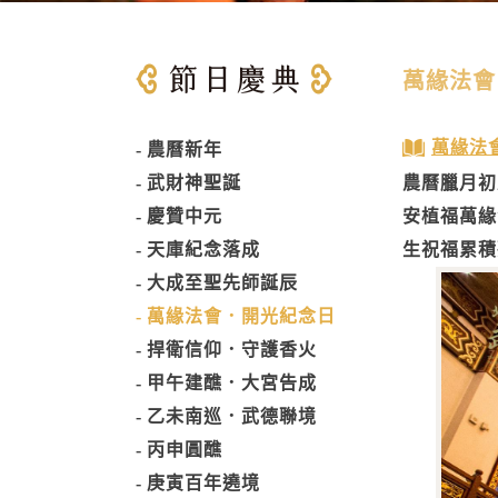
萬緣法會
萬緣法
農曆新年
武財神聖誕
農曆臘月初
慶贊中元
安植福萬緣
天庫紀念落成
生祝福累積
大成至聖先師誕辰
萬緣法會．開光紀念日
捍衛信仰．守護香火
甲午建醮．大宮告成
乙未南巡．武德聯境
丙申圓醮
庚寅百年遶境