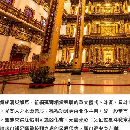
傳統消災解厄、祈福延壽相當靈驗的重大儀式。斗者，星斗
，尤其人之本命元辰、福禍功過更由北斗主判，故一般常言
，如能求得庇佑則可逢凶化吉、元辰光彩！又每位星斗職掌
請求可補足運勢較弱之處的星君保佑，即可得安康吉祥!