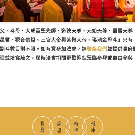
父、斗母、大成至聖先師、道德天尊、元始天尊、靈寶天尊
星君、觀音佛祖、三官大帝與紫微大帝、瑤池金母斗』只有
副斗數目則不限。如有意參加法會，請
聯絡我們
並提供貴府
理並填寫疏文，屆時法會期間更歡迎您蒞臨參拜或自由參與