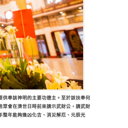
要供奉該神明的主要功德主。至於該扶奉何
信眾會在濟世日時前來請示武財公，請武財
年整年能夠逢凶化吉、消災解厄、元辰光