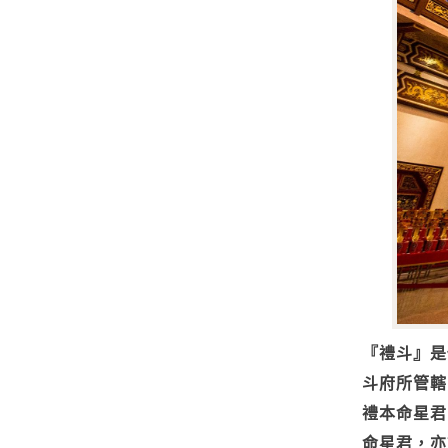
『禮斗』是
斗府所管轄
禮本命星君
命星君，亦