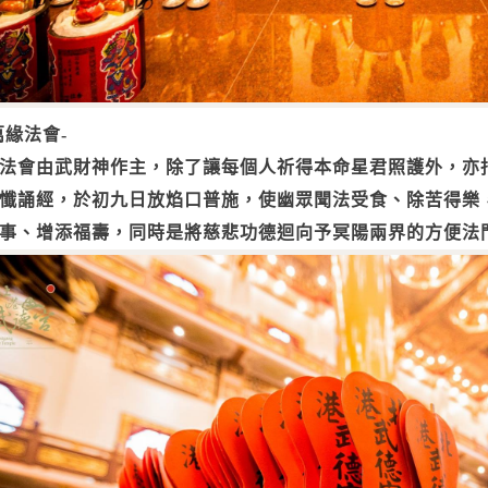
萬緣法會-
法會由武財神作主，除了讓每個人祈得本命星君照護外，亦
懺誦經，於初九日放焰口普施，使幽眾聞法受食、除苦得樂
事、增添福壽，同時是將慈悲功德迴向予冥陽兩界的方便法