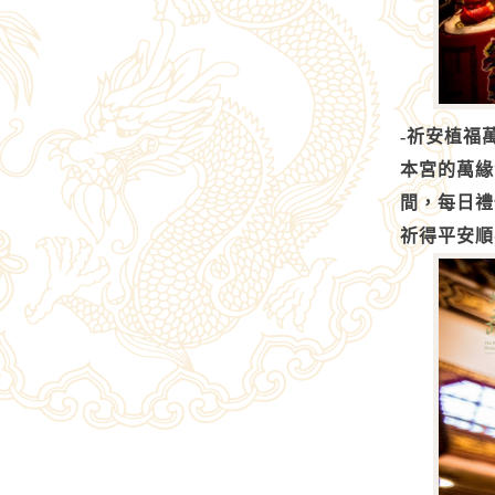
-祈安植福
本宮的萬緣
間，每日禮
祈得平安順