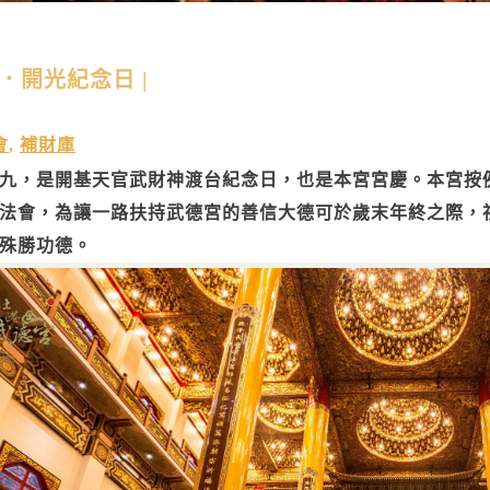
．開光紀念日 |
會
,
補財庫
九，是開基天官武財神渡台紀念日，也是本宮宮慶。本宮按
法會，為讓一路扶持武德宮的善信大德可於歲末年終之際，
殊勝功德。