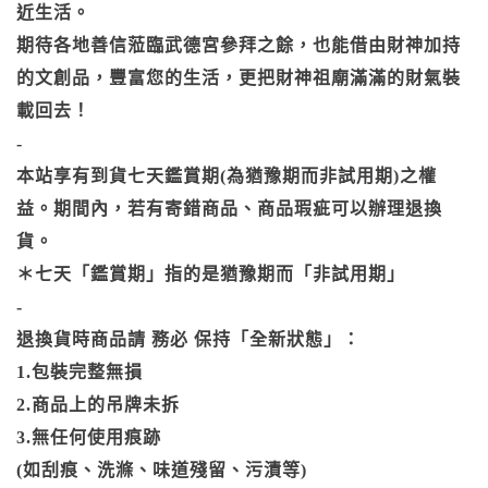
近生活。
期待各地善信蒞臨武德宮參拜之餘，也能借由財神加持
的文創品，豐富您的生活，更把財神祖廟滿滿的財氣裝
載回去！
-
本站享有到貨七天鑑賞期(為猶豫期而非試用期)之權
益。期間內，若有寄錯商品、商品瑕疵可以辦理退換
貨。
＊七天「鑑賞期」指的是猶豫期而「非試用期」
-
退換貨時商品請 務必 保持「全新狀態」：
1.包裝完整無損
2.商品上的吊牌未拆
3.無任何使用痕跡
(如刮痕、洗滌、味道殘留、污漬等)