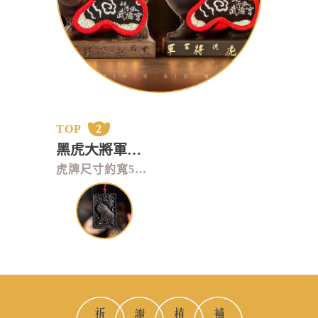
TOP
2
黑虎大將軍虎牌
虎牌尺寸約寬5*高7.5*厚1cm