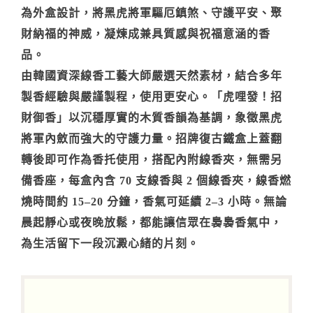
為外盒設計，將黑虎將軍驅厄鎮煞、守護平安、聚
財納福的神威，凝煉成兼具質感與祝福意涵的香
品。
由韓國資深線香工藝大師嚴選天然素材，結合多年
製香經驗與嚴謹製程，使用更安心。「虎哩發！招
財御香」以沉穩厚實的木質香韻為基調，象徵黑虎
將軍內斂而強大的守護力量。招牌復古鐵盒上蓋翻
轉後即可作為香托使用，搭配內附線香夾，無需另
備香座，每盒內含 70 支線香與 2 個線香夾，線香燃
燒時間約 15–20 分鐘，香氣可延續 2–3 小時。無論
晨起靜心或夜晚放鬆，都能讓信眾在裊裊香氣中，
為生活留下一段沉澱心緒的片刻。