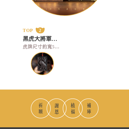
TOP
2
黑虎大將軍虎牌
虎牌尺寸約寬5*高7.5*厚1cm