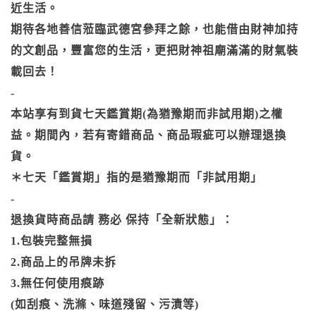
近生活。
期待各地善信蒞臨武德宮參拜之餘，也能借由財神加持
的文創品，豐富您的生活，更把財神祖廟滿滿的財氣裝
載回去！
-
本站享有到貨七天鑑賞期(為猶豫期而非試用期)之權
益。期間內，若有寄錯商品、商品瑕疵可以辦理退換
貨。
＊七天「鑑賞期」指的是猶豫期而「非試用期」
-
退換貨時商品請 務必 保持「全新狀態」：
1.包裝完整無損
2.商品上的吊牌未拆
3.無任何使用痕跡
(如刮痕、洗滌、味道殘留、污漬等)