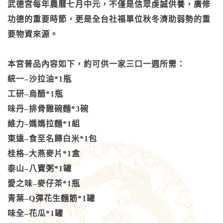
武德宮每年農曆七月中元，不僅是信眾虔誠供養，廣修
功德的重要時節，更是全台社福單位秋冬濟助弱勢的重
要物資來源。
本宮普品內容如下，約可供一家三口一週所需：
統一–沙拉油*1瓶
工研–烏醋*1瓶
味丹–排骨雞碗麵*3碗
維力–媽媽拉麵*1組
東遠–食至名歸白米*1包
桂格–大燕麥片*1盒
泰山–八寶粥*1罐
愛之味–麥仔茶*1瓶
青葉–Q彈花生麵筋*1罐
味全–花瓜*1罐