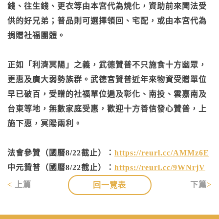
錢、往生錢、更衣等由本宮代為燒化，資助前來聞法受
供的好兄弟；普品則可選擇領回、宅配，或由本宮代為
捐贈社福團體。
正如「利濟冥陽」之義，武德贊普不只施食十方幽眾，
更惠及廣大弱勢族群。武德宮贊普近年來物資受贈單位
早已破百，受贈的社福單位遍及彰化、南投、雲嘉南及
台東等地，無數家庭受惠，歡迎十方善信發心贊普，上
施下惠，冥陽兩利。
法會參贊（國曆8/22截止）：
https://reurl.cc/AMMz6E
中元贊普（國曆8/22截止）：
https://reurl.cc/9WNrjV
上篇
下篇
回一覽表