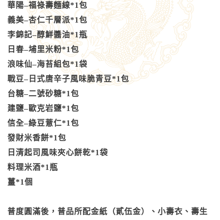
華陽–福祿壽麵線*1包
義美–杏仁千層派*1包
李錦記–醇鮮醬油*1瓶
日春–埔里米粉*1包
浪味仙–海苔組包*1袋
戰豆–日式唐辛子風味脆青豆*1包
台糖–二號砂糖*1包
建鹽–歐克岩鹽*1包
信全–綠豆薏仁*1包
發財米香餅*1包
日清起司風味夾心餅乾*1袋
料理米酒*1瓶
薑*1個
普度圓滿後，普品所配金紙（貳伍金）、小壽衣、壽生