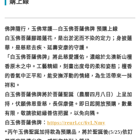
購上線
佛牌隨行，玉佛常護—白玉佛菩薩佛牌 預購上線
白玉佛菩薩腳踏蓮花，是出淤泥而不染的定力；身披蓮
華，是慈悲去疾、延壽安康的守護。
「白玉佛菩薩佛牌」將此慈愛護佑，濃縮於北澳新山檀
香原木之中。工藝精細，刻畫出度母的柔和姿態；檀香
的香氣中正平和，能安撫浮動的情緒，為生活帶來一抹
祥和。
白玉佛菩薩佛牌將於菩薩聖誕（農曆四月八日）上呈加
持，伏願佛恩垂慈，長保康健。即日起開放預購，數量
有限，敬請欲結緣善信把握，以免向隅。
白玉佛菩薩佛牌：
https://reurl.cc/6vLNmy
*丙午玉佛聖誕加持款為預購品，將於聖誕後(5/25)依訂