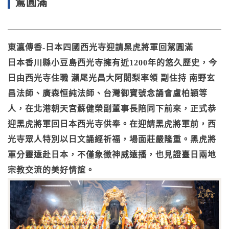
駕圓滿
東瀛傳香-日本四國西光寺迎請黑虎將軍回駕圓滿
日本香川縣小豆島西光寺擁有近1200年的悠久歷史，今
日由西光寺住職 瀨尾光昌大阿闍梨率領 副住持 南野玄
昌法師、廣森恒純法師、台灣御寶號念誦會盧柏穎等
人，在北港朝天宮蘇健榮副董事長陪同下前來，正式恭
迎黑虎將軍回日本西光寺供奉。在迎請黑虎將軍前，西
光寺眾人特別以日文誦經祈福，場面莊嚴隆重。黑虎將
軍分靈遠赴日本，不僅象徵神威遠播，也見證臺日兩地
宗教交流的美好情誼。