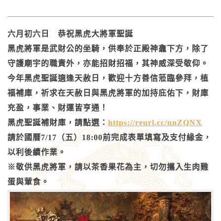
六月初六日 恭祝黑虎大將軍聖誕
黑虎將軍是武財公的坐騎，供奉於正殿神龕下方，除了
守護廟宇的職責外，亦能招財招福，其神威深受敬仰。
今年黑虎聖誕適逢天赦日，歡迎十方善信蒞臨參拜，植
福補庫，祈求在天赦日與黑虎將軍的加持庇佑下，財庫
充盈，事業、財運皆亨通！
黑虎聖誕補財庫，請點選：
https://reurl.cc/nnZQNX
請於國曆7/17（五）18:00前完成表單填寫及支付緣金，
以利後續作業。
※敬供黑虎將軍，請以茶香果花為主，切勿攜入生肉雞
蛋與葷食。