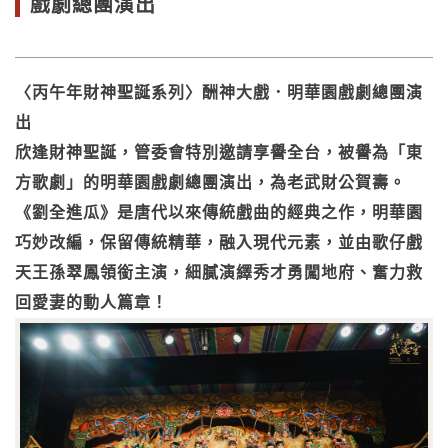
戲劇總團演出
〈丙午年財神聖誕系列〉酬神大戲．明華園戲劇總團演
出
欣逢財神聖誕，管委會特別邀請享譽全台，被譽為「東
方歌劇」的明華園戲劇總團演出，為老武財公賀壽。
《劉全進瓜》是唐代以來傳統戲曲的經典之作，明華園
巧妙改編，保留傳統精華，融入現代元素，並由歌仔戲
天王孫翠鳳領銜主演，細膩演繹秀才勇闖地府、奮力救
回愛妻的動人篇章！