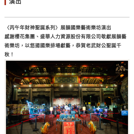
演出
〈丙午年財神聖誕系列〉展韻國樂藝術樂坊演出
感謝櫻花集團、盛華人力資源股份有限公司敬獻展韻藝
術樂坊，以悠揚國樂排場獻藝，恭賀老武財公聖誕千
秋！