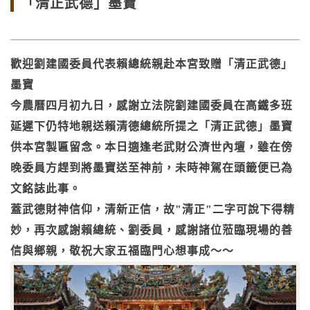
「清正武德」墨寶
歡迎劉建國委員代表賴總統親赴本宮致贈「清正武德」
墨寶
今農曆四月初九日，感謝立法院劉建國委員在高鐵多班
延遲下仍特地親送賴清德總統所提之「清正武德」墨寶
供本宮製匾留念。本日適逢老武財公濟世內壇，雖在傍
晚委員方趕到將墨寶送至神前，未時神駕在頭籤便已為
文銘誌此事。
蓋武德財神信仰，清新正信，故"清正"二字可說下得精
妙，再次感謝賴總統、劉委員，感謝諸位蒞臨現場的善
信與鄉親，敬祝大家五福臨門心想事成～～